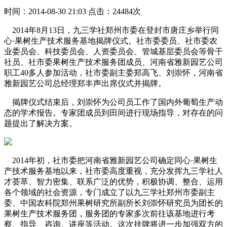
时间：2014-08-30 21:03
点击：24484次
2014年8月13日，九三学社郑州市委在登封市唐庄乡举行同
心·果树生产技术服务基地揭牌仪式。社市委委员、社市委农
业委员会、科技委员会、人资委员会、管城基层委员会等骨干
社员、社市委果树生产技术服务团成员、河南省雅新园艺公司
职工40多人参加活动，社市委副主委郑高飞、刘崇怀，河南省
雅新园艺公司总经理郑丰声出席仪式并揭牌。
揭牌仪式结束后，刘崇怀为公司员工作了国内外葡萄生产动
态的学术报告。专家团成员到田间进行现场指导，对存在的问
题提出了解决方案。
2014年初，社市委把河南省雅新园艺公司确定同心·果树生
产技术服务基地以来，社市委高度重视，充分发挥九三学社人
才荟萃、智力密集、联系广泛的优势，积极协调、整合、运用
各个领域的社会资源，专门成立了以九三学社郑州市委副主
委、中国农科院郑州果树研究所副所长刘崇怀研究员为团长的
果树生产技术服务团，服务团的专家多次前往该基地进行考
察、指导、咨询、讲座等活动。这次挂牌将进一步加强双方的